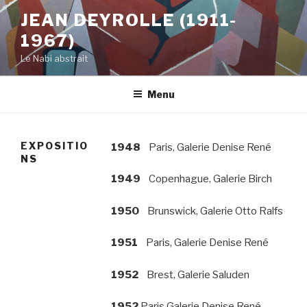
Aller
JEAN DEYROLLE (1911-
au
1967)
contenu
principal
Le Nabi abstrait
Menu
EXPOSITIO
1948
Paris, Galerie Denise René
NS
1949
Copenhague, Galerie Birch
1950
Brunswick, Galerie Otto Ralfs
1951
Paris, Galerie Denise René
1952
Brest, Galerie Saluden
1952
Paris Galerie Denise René