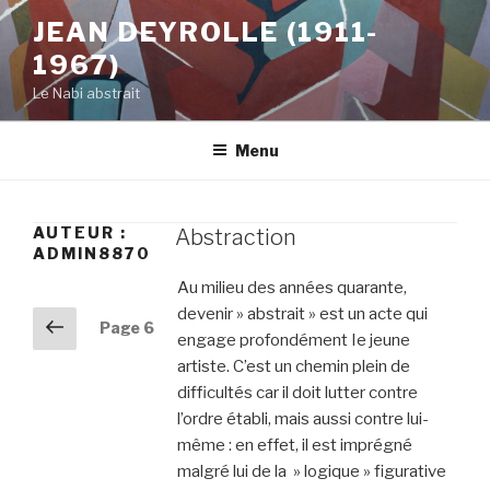
Aller
JEAN DEYROLLE (1911-
au
1967)
contenu
principal
Le Nabi abstrait
Menu
AUTEUR :
Abstraction
ADMIN8870
Navigation
Au milieu des années quarante,
des
devenir » abstrait » est un acte qui
Page
articles
Page
6
engage profondément Ie jeune
précédente
artiste. C’est un chemin plein de
difficultés car il doit lutter contre
l’ordre établi, mais aussi contre lui-
même : en effet, il est imprégné
malgré lui de la » logique » figurative