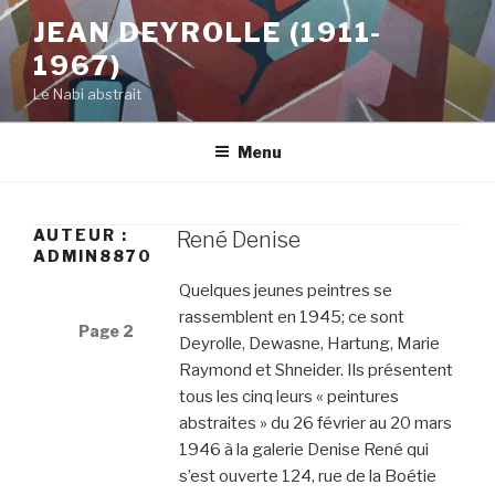
Aller
JEAN DEYROLLE (1911-
au
1967)
contenu
principal
Le Nabi abstrait
Menu
AUTEUR :
René Denise
ADMIN8870
Navigation
Quelques jeunes peintres se
des
rassemblent en 1945; ce sont
articles
Page
2
Deyrolle, Dewasne, Hartung, Marie
Raymond et Shneider. Ils présentent
tous les cinq leurs « peintures
abstraites » du 26 février au 20 mars
1946 à la galerie Denise René qui
s’est ouverte 124, rue de la Boétie