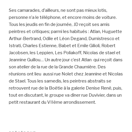
Ses camarades, d’ailleurs, ne sont pas mieux lotis,
personne n’a le téléphone, et encore moins de voiture.
Tous les jeudis en fin de journée, JD reçoit ses amis
peintres et critiques; parmi les habitués : Atlan, Huguette
Arthur-Bertrand, Odile et Léon Degand, Dumistresco et
Istrati, Charles Estienne, Babet et Emile Gilioli, Robert
Jacobsen, les Leppien, Les Poliakoff, Nicolas de stael et
Jeannine Guillou… Un autre jour c’est Atlan qui reçoit dans
son atelier de la rue de la Grande Chaumière. Des
réunions ont lieu aussi rue Nolet chez Jeannine et Nicolas
de Stael. Tous les samedis, les peintres abstraits se
retrouvent rue de la Boétie à la galerie Denise René, puis,
tout en discutant, le groupe va dîner rue Duvivier, dans un
petit restaurant du VIIème arrondissement.
Navigation