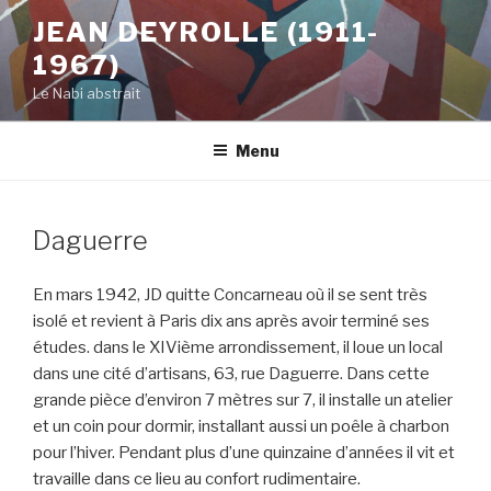
Aller
JEAN DEYROLLE (1911-
au
1967)
contenu
principal
Le Nabi abstrait
Menu
Daguerre
En mars 1942, JD quitte Concarneau où il se sent très
isolé et revient à Paris dix ans après avoir terminé ses
études. dans le XIVième arrondissement, il loue un local
dans une cité d’artisans, 63, rue Daguerre. Dans cette
grande pièce d’environ 7 mètres sur 7, il installe un atelier
et un coin pour dormir, installant aussi un poêle à charbon
pour l’hiver. Pendant plus d’une quinzaine d’années il vit et
travaille dans ce lieu au confort rudimentaire.